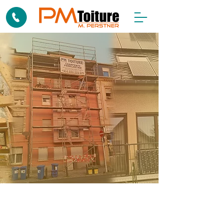
Votre expert en
travaux de toiture au
Luxembourg
Nous appeler +352 691 131 074
Expert
en toiture,
charpente,
couverture et