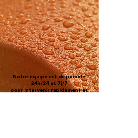
Ne laissez pas les dégâts
s'aggraver.
Notre équipe est disponible
24h/24 et 7j/7
pour intervenir rapidement et
efficacement.
Contactez-nous dès
maintenant
pour un dépannage d'urgence.