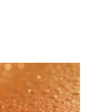
05.
Zinguerie
Besoin de travaux de zinguerie
pour évacuer
plus facilement l’eau de votre
toiture ?
Dépannage
d'urgence
En cas de sinistres lié aux
intempéries.
Votre toiture a été endommagée
par les intempéries ?