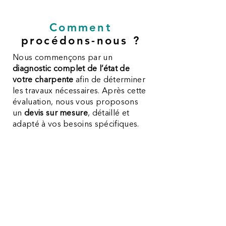
Comment
procédons-nous ?
Nous commençons par un
diagnostic complet de l’état de
votre charpente
afin de déterminer
les travaux nécessaires. Après cette
évaluation, nous vous proposons
un
devis sur mesure
, détaillé et
adapté à vos besoins spécifiques.
Nous
intervenons rapidement
et
dans le
respect des normes de
sécurité en vigueur au Luxembourg
,
pour vous garantir une prestation
de qualité.