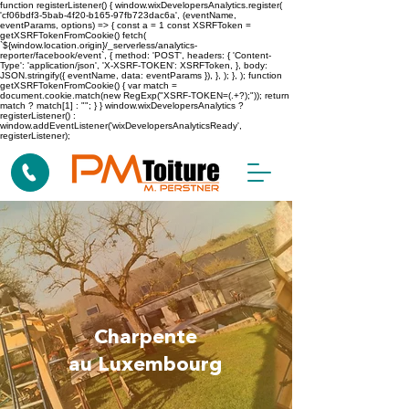
function registerListener() { window.wixDevelopersAnalytics.register(
'cf06bdf3-5bab-4f20-b165-97fb723dac6a', (eventName,
eventParams, options) => { const a = 1 const XSRFToken =
getXSRFTokenFromCookie() fetch(
`${window.location.origin}/_serverless/analytics-
reporter/facebook/event`, { method: 'POST', headers: { 'Content-
Type': 'application/json', 'X-XSRF-TOKEN': XSRFToken, }, body:
JSON.stringify({ eventName, data: eventParams }), }, ); }, ); function
getXSRFTokenFromCookie() { var match =
document.cookie.match(new RegExp("XSRF-TOKEN=(.+?);")); return
match ? match[1] : ""; } } window.wixDevelopersAnalytics ?
registerListener() :
window.addEventListener('wixDevelopersAnalyticsReady',
registerListener);
Charpente
au Luxembourg